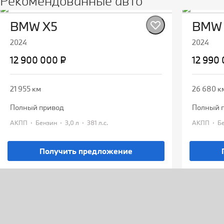
Рекомендованные авто
BMW X5
BMW 
2024
2024
12 900 000 ₽
12 990
21 955 км
26 680 к
полный привод
полный 
·
·
·
·
АКПП
Бензин
3,0 л
381 л.с.
АКПП
Получить предложение