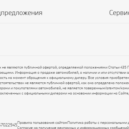
цпредложения
Серви
х не являются публичной офертой, определяемой положениями Статьи 435 
ающими. Информация о продаже автомобилей, о наличии и или отсутствии 
ьность на момент обращения к официальному дилеру. Все условия приобрет
бстоятельствах не являются публичной офертой, как она определена полож
рами и покупателями автомобилей, не является поверенным/агентом/коми
заключенных с официальными дилерами на основании информации на Сайте, 
Правила пользования сайтом
Политика работы с персональными
67022945
Согласие на получение рекламных и информационных сообщений