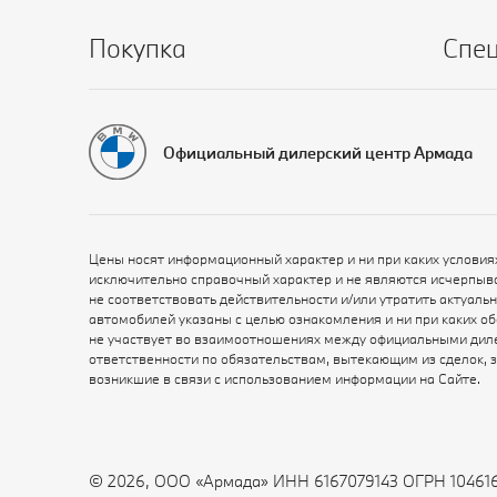
Покупка
Спе
Официальный дилерский центр Армада
Цены носят информационный характер и ни при каких условия
исключительно справочный характер и не являются исчерпыв
не соответствовать действительности и/или утратить актуал
автомобилей указаны с целью ознакомления и ни при каких о
не участвует во взаимоотношениях между официальными диле
ответственности по обязательствам, вытекающим из сделок, 
возникшие в связи с использованием информации на Сайте.
© 2026, ООО «Армада» ИНН 6167079143 ОГРН 10461