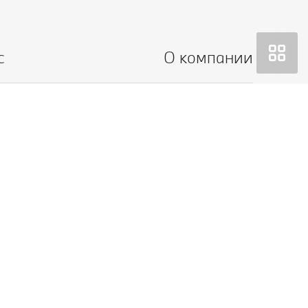
с
О компании
ГК РФ. Все содержащиеся на Сайте сведения носят
автомобилей у официальных дилеров может
ения автомобилей, цены, спецпредложения и комплектации
ениями статьи 435 ГК РФ. ООО «БМВ Русланд Трейдинг»
ссионером в отношении автомобилей, не несет никакой
а также не несет ответственности за любые убытки,